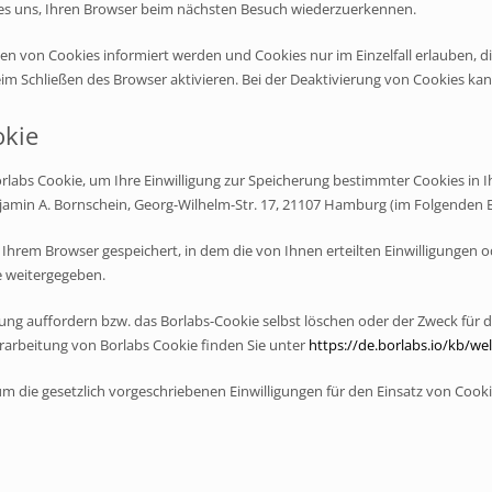
en es uns, Ihren Browser beim nächsten Besuch wiederzuerkennen.
tzen von Cookies informiert werden und Cookies nur im Einzelfall erlauben, 
 Schließen des Browser aktivieren. Bei der Deaktivierung von Cookies kann
okie
rlabs Cookie, um Ihre Einwilligung zur Speicherung bestimmter Cookies in
njamin A. Bornschein, Georg-Wilhelm-Str. 17, 21107 Hamburg (im Folgenden B
 Ihrem Browser gespeichert, in dem die von Ihnen erteilten Einwilligungen o
e weitergegeben.
hung auffordern bzw. das Borlabs-Cookie selbst löschen oder der Zweck für d
rarbeitung von Borlabs Cookie finden Sie unter
https://de.borlabs.io/kb/we
 die gesetzlich vorgeschriebenen Einwilligungen für den Einsatz von Cookies e