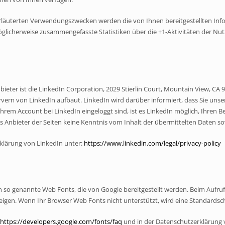
rläuterten Verwendungszwecken werden die von Ihnen bereitgestellten In
icherweise zusammengefasste Statistiken über die +1-Aktivitäten der Nutze
ter ist die LinkedIn Corporation, 2029 Stierlin Court, Mountain View, CA 94
vern von LinkedIn aufbaut. LinkedIn wird darüber informiert, dass Sie unse
rem Account bei LinkedIn eingeloggt sind, ist es LinkedIn möglich, Ihren B
ls Anbieter der Seiten keine Kenntnis vom Inhalt der übermittelten Daten 
rklärung von LinkedIn unter:
https://www.linkedin.com/legal/privacy-policy
ten so genannte Web Fonts, die von Google bereitgestellt werden. Beim Aufruf
eigen. Wenn Ihr Browser Web Fonts nicht unterstützt, wird eine Standardsc
https://developers.google.com/fonts/faq
und in der Datenschutzerklärung