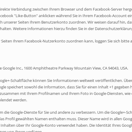
direkte Verbindung zwischen Ihrem Browser und dem Facebook-Server hergest
cebook "Like-Button" anklicken während Sie in Ihrem Facebook-Account eing
 unserer Seiten Ihrem Benutzerkonto zuordnen. Wir weisen darauf hin, dass
alten. Weitere Informationen hierzu finden Sie in der Datenschutzerklär
 Seiten Ihrem Facebook-Nutzerkonto zuordnen kann, loggen Sie sich bitte
ie Google Inc., 1600 Amphitheatre Parkway Mountain View, CA 94043, USA.
ogle+-Schaltfläche können Sie Informationen weltweit veröffentlichen. Über
le speichert sowohl die Information, dass Sie für einen Inhalt +1 gegeben h
 zusammen mit Ihrem Profilnamen und Ihrem Foto in Google-Diensten, wie e
blendet werden.
um die Google-Dienste für Sie und andere zu verbessern. Um die Google+-Sc
ür das Profil gewählten Namen enthalten muss. Dieser Name wird in allen Go
nhalten über Ihr Google-Konto verwendet haben. Die Identität Ihres Google
onen von Ihnen verfügen.